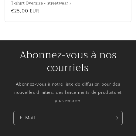
T-shirt Oversize « streetwear »
Normaler
€25,00 EUR
Preis
Abonnez-vous à nos
courriels
Abonnez-vous à notre liste de diffusion pour des
nouvelles d'initiés, des lancements de produits et
plus encore.
E-Mail