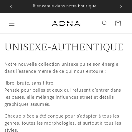
Direkt
.
Bienvenue dans notre boutique
zum
Inhalt
Warenkorb
K
UNISEXE-AUTHENTIQUE
a
Notre nouvelle collection unisexe puise son énergie
t
dans l’essence même de ce qui nous entoure :
e
libre, brute, sans filtre.
Pensée pour celles et ceux qui refusent d’entrer dans
g
les cases, elle mélange influences street et détails
o
graphiques assumés.
r
Chaque pièce a été conçue pour s’adapter à tous les
genres, toutes les morphologies, et surtout à tous les
styles.