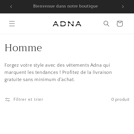
et
.
Bienvenue dans notre boutique
passer
au
contenu
Panier
C
Homme
o
Forgez votre style avec des vêtements Adna qui
l
marquent les tendances ! Profitez de la livraison
l
gratuite sans minimum d'achat.
e
Filtrer et trier
0 produit
c
t