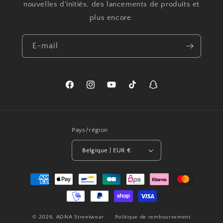
nouvelles d'initiés, des lancements de produits et
plus encore.
E-mail
Facebook
Instagram
YouTube
TikTok
Snapchat
Pays/région
Belgique | EUR €
Moyens
de
paiement
© 2026,
ADNA Streetwear
Politique de remboursement