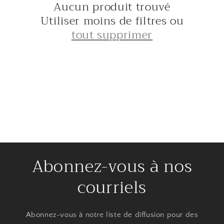
i
Aucun produit trouvé
o
Utiliser moins de filtres ou
tout supprimer
n
:
Abonnez-vous à nos
courriels
Abonnez-vous à notre liste de diffusion pour des